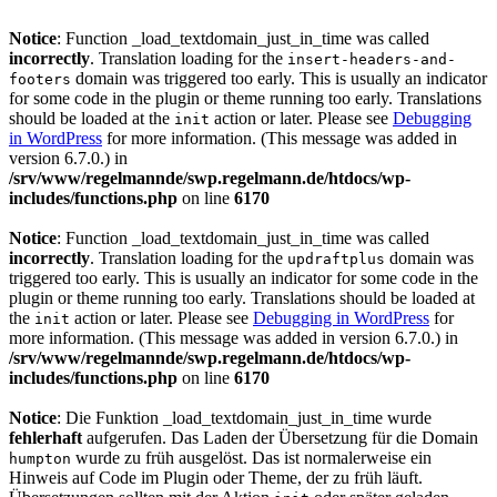
Notice
: Function _load_textdomain_just_in_time was called
incorrectly
. Translation loading for the
insert-headers-and-
domain was triggered too early. This is usually an indicator
footers
for some code in the plugin or theme running too early. Translations
should be loaded at the
action or later. Please see
Debugging
init
in WordPress
for more information. (This message was added in
version 6.7.0.) in
/srv/www/regelmannde/swp.regelmann.de/htdocs/wp-
includes/functions.php
on line
6170
Notice
: Function _load_textdomain_just_in_time was called
incorrectly
. Translation loading for the
domain was
updraftplus
triggered too early. This is usually an indicator for some code in the
plugin or theme running too early. Translations should be loaded at
the
action or later. Please see
Debugging in WordPress
for
init
more information. (This message was added in version 6.7.0.) in
/srv/www/regelmannde/swp.regelmann.de/htdocs/wp-
includes/functions.php
on line
6170
Notice
: Die Funktion _load_textdomain_just_in_time wurde
fehlerhaft
aufgerufen. Das Laden der Übersetzung für die Domain
wurde zu früh ausgelöst. Das ist normalerweise ein
humpton
Hinweis auf Code im Plugin oder Theme, der zu früh läuft.