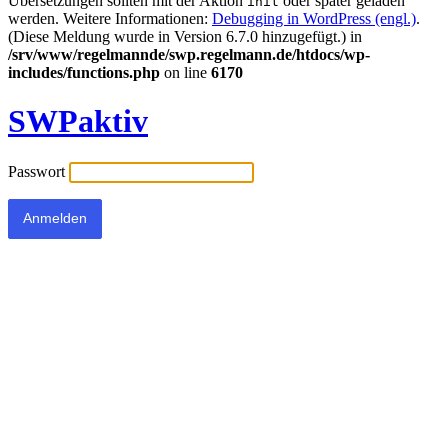
Übersetzungen sollten mit der Aktion
oder später geladen
init
werden. Weitere Informationen:
Debugging in WordPress (engl.)
.
(Diese Meldung wurde in Version 6.7.0 hinzugefügt.) in
/srv/www/regelmannde/swp.regelmann.de/htdocs/wp-
includes/functions.php
on line
6170
SWPaktiv
Passwort